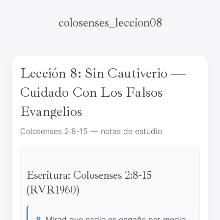
colosenses_leccion08
Lección 8: Sin Cautiverio —
Cuidado Con Los Falsos
Evangelios
Colosenses 2:8-15 — notas de estudio
Escritura: Colosenses 2:8-15
(RVR1960)
8
Mirad que nadie os engañe por medio