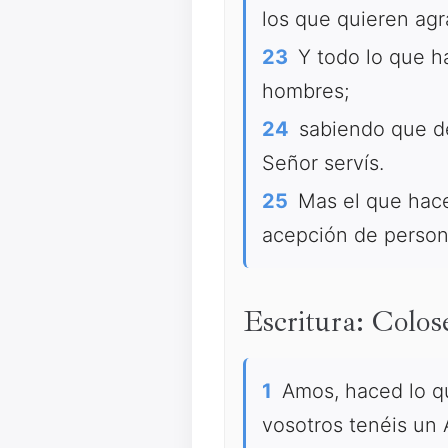
los que quieren agr
23
Y todo lo que ha
hombres;
24
sabiendo que del
Señor servís.
25
Mas el que hace i
acepción de person
Escritura: Colo
1
Amos, haced lo qu
vosotros tenéis un 