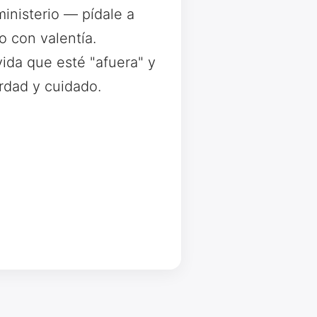
inisterio — pídale a
o con valentía.
ida que esté "afuera" y
rdad y cuidado.