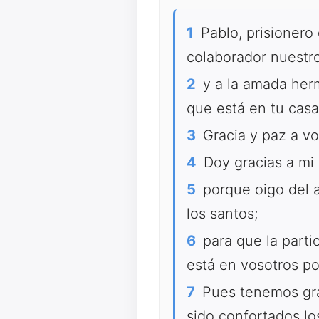
1
Pablo, prisionero
colaborador nuestro
2
y a la amada herm
que está en tu casa
3
Gracia y paz a vo
4
Doy gracias a mi 
5
porque oigo del a
los santos;
6
para que la parti
está en vosotros po
7
Pues tenemos gran
sido confortados lo