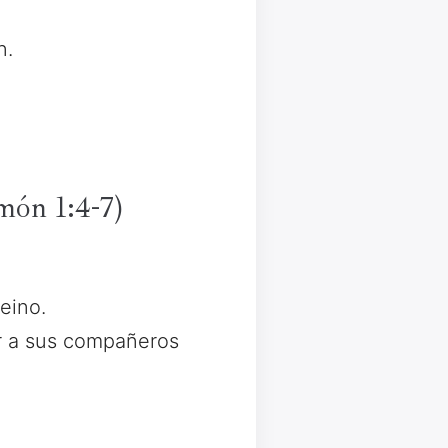
n.
món 1:4-7)
eino.
ar a sus compañeros