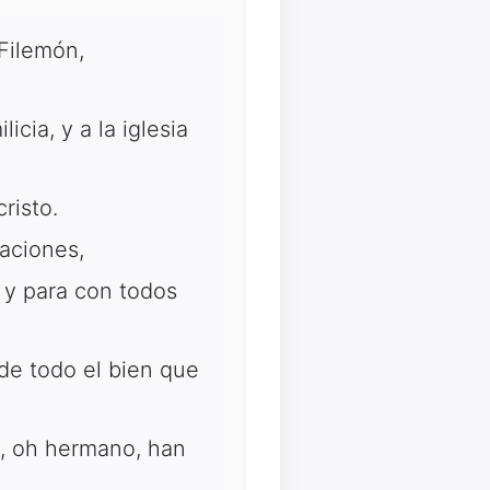
Filemón,
cia, y a la iglesia
risto.
aciones,
 y para con todos
 de todo el bien que
i, oh hermano, han