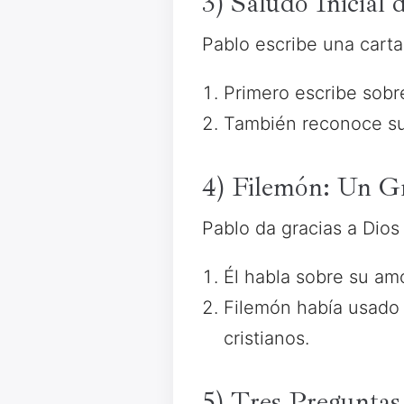
3) Saludo Inicial 
Pablo escribe una carta
Primero escribe sobr
También reconoce su 
4) Filemón: Un Gr
Pablo da gracias a Dios
Él habla sobre su am
Filemón había usado 
cristianos.
5) Tres Preguntas