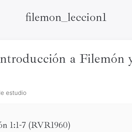
filemon_leccion1
Introducción a Filemón 
de estudio
món 1:1-7 (RVR1960)